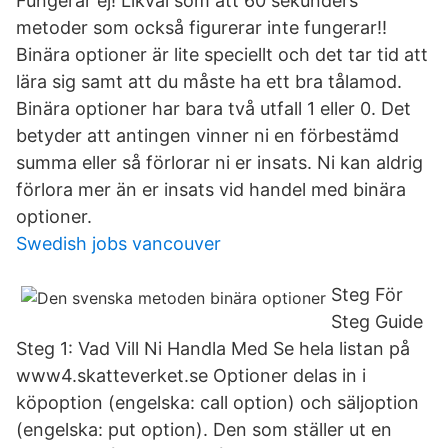
Fungerar ej! Likväl som att 60 sekunders
metoder som också figurerar inte fungerar!!
Binära optioner är lite speciellt och det tar tid att
lära sig samt att du måste ha ett bra tålamod.
Binära optioner har bara två utfall 1 eller 0. Det
betyder att antingen vinner ni en förbestämd
summa eller så förlorar ni er insats. Ni kan aldrig
förlora mer än er insats vid handel med binära
optioner.
Swedish jobs vancouver
Steg För
Steg Guide
Steg 1: Vad Vill Ni Handla Med Se hela listan på
www4.skatteverket.se Optioner delas in i
köpoption (engelska: call option) och säljoption
(engelska: put option). Den som ställer ut en